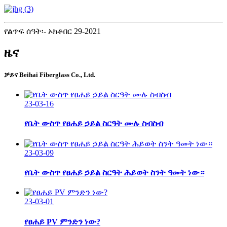
የልጥፍ ሰዓት፡- ኦክቶበር 29-2021
ዜና
ቻይና Beihai Fiberglass Co., Ltd.
23-03-16
የቤት ውስጥ የፀሐይ ኃይል ስርዓት ሙሉ ስብስብ
23-03-09
የቤት ውስጥ የፀሐይ ኃይል ስርዓት ሕይወት ስንት ዓመት ነው።
23-03-01
የፀሐይ PV ምንድን ነው?