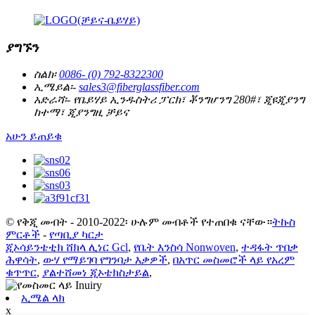
ያግኙን
ስልክ፡
0086- (0) 792-8322300
ኢሜይል፡-
sales3@fiberglassfiber.com
አድራሻ፡-
የቤይሃይ ኢንዱስትሪ ፓርክ፣ ቾንግሆንግ 280#፣ ጂዩጂያንግ
ከተማ፣ ጂያንግዚ ቻይና
አሁን ይጠይቁ
© የቅጂ መብት - 2010-2022፡ ሁሉም መብቶች የተጠበቁ ናቸው።
ትኩስ
ምርቶች
-
የጣቢያ ካርታ
ጂኦሳይንቴቲክ ሸክላ ሊነር Gcl
,
የቤት እንስሳ Nonwoven
,
ተዳፋት ጥበቃ
ሕዋሳት
,
ውሃ የማይገባ የግንባታ እቃዎች
,
በአጥር መስመሮች ላይ የአረም
ቁጥጥር
,
ያልተሸመነ ጂኦቴክስታይል
,
ኢሜል ላክ
x