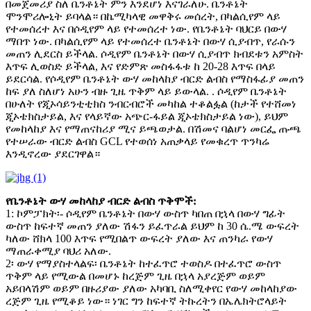
በመጀመሪያ ስለ ቤንቶኔት ምን እንደሆነ እናገራለሁ. ቤንቶኔት
ሞንሞሪሎኒት ይባላል። በኬሚካላዊ መዋቅሩ መሰረት, በካልሲየም ላይ
የተመሰረተ እና በሶዲየም ላይ የተመሰረተ ነው. የቤንቶኔት ባህርይ በውሃ
ማበጥ ነው. በካልሲየም ላይ የተመሰረተ ቤንቶኔት በውሃ ሲያብጥ, የራሱን
መጠን ሊደርስ ይችላል. ሶዲየም ቤንቶኔት በውሃ ሲያብጥ ክብደቱን አምስት
እጥፍ ሊወስድ ይችላል, እና የድምጽ መስፋፋቱ ከ 20-28 እጥፍ በላይ
ይደርሳል. የሶዲየም ቤንቶኔት ውሃ መከላከያ ብርድ ልብስ የማስፋፊያ መጠን
ከፍ ያለ ስለሆነ አሁን ብዙ ጊዜ ጥቅም ላይ ይውላል. . ሶዲየም ቤንቶኔት
በሁለት የጂኦሳይንቲቲክስ ንብርብሮች መካከል ተቆልፏል (ከታች የተሸመነ
ጂኦቴክስታይል, እና የላይኛው አጭር-ፋይል ጂኦቴክስታይል ነው), ይህም
የመከላከያ እና የማጠናከሪያ ሚና ይጫወታል. በሽመና ባልሆነ መርፌ ጡጫ
የተሠራው ብርድ ልብስ GCL የተወሰነ አጠቃላይ የመቁረጥ ጥንካሬ
እንዲኖረው ያደርገዋል።
የቤንቶኔት ውሃ መከላከያ ብርድ ልብስ ጥቅሞች:
1: ኮምፓክት፡- ሶዲየም ቤንቶኔት በውሃ ውስጥ ካበጠ በኋላ በውሃ ግፊት
ውስጥ ከፍተኛ መጠን ያለው ሽፋን ይፈጥራል ይህም ከ 30 ሴ.ሜ ውፍረት
ካለው ሸክላ 100 እጥፍ የሚበልጥ ውፍረት ያለው እና ጠንካራ የውሃ
ማጠራቀሚያ ባህሪ አለው.
2፡ ውሃ የማያስተላልፍ፡ ቤንቶኔት ከተፈጥሮ ተወስዶ በተፈጥሮ ውስጥ
ጥቅም ላይ የሚውል በመሆኑ ከረጅም ጊዜ በኋላ አያረጅም ወይም
አይበላሽም ወይም በዙሪያው ያለው አካባቢ ስለሚቀየር የውሃ መከላከያው
ረጅም ጊዜ የሚቆይ ነው። ነገር ግን ከፍተኛ ትኩረትን በኤሌክትሮላይት