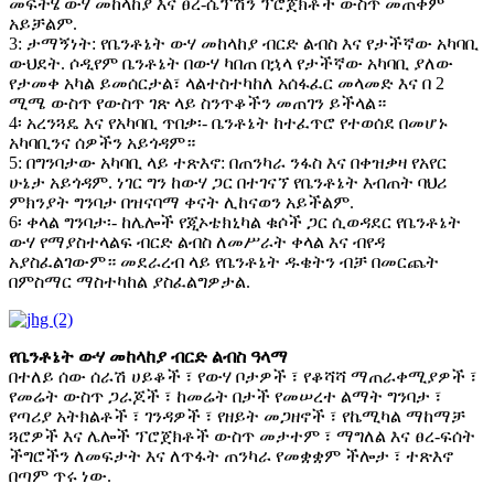
መፍትሄ ውሃ መከላከያ እና ፀረ-ሴፕሽን ፕሮጀክቶች ውስጥ መጠቀም
አይቻልም.
3: ታማኝነት: የቤንቶኔት ውሃ መከላከያ ብርድ ልብስ እና የታችኛው አካባቢ
ውህደት. ሶዲየም ቤንቶኔት በውሃ ካበጠ በኋላ የታችኛው አካባቢ ያለው
የታመቀ አካል ይመሰርታል፣ ላልተስተካከለ አሰፋፈር መላመድ እና በ 2
ሚሜ ውስጥ የውስጥ ገጽ ላይ ስንጥቆችን መጠገን ይችላል።
4፡ አረንጓዴ እና የአካባቢ ጥበቃ፡- ቤንቶኔት ከተፈጥሮ የተወሰደ በመሆኑ
አካባቢንና ሰዎችን አይጎዳም።
5: በግንባታው አካባቢ ላይ ተጽእኖ: በጠንካራ ንፋስ እና በቀዝቃዛ የአየር
ሁኔታ አይጎዳም. ነገር ግን ከውሃ ጋር በተገናኘ የቤንቶኔት እብጠት ባህሪ
ምክንያት ግንባታ በዝናባማ ቀናት ሊከናወን አይችልም.
6፡ ቀላል ግንባታ፡- ከሌሎች የጂኦቴክኒካል ቁሶች ጋር ሲወዳደር የቤንቶኔት
ውሃ የማያስተላልፍ ብርድ ልብስ ለመሥራት ቀላል እና ብየዳ
አያስፈልገውም። መደራረብ ላይ የቤንቶኔት ዱቄትን ብቻ በመርጨት
በምስማር ማስተካከል ያስፈልግዎታል.
የቤንቶኔት ውሃ መከላከያ ብርድ ልብስ ዓላማ
በተለይ ሰው ሰራሽ ሀይቆች ፣ የውሃ ቦታዎች ፣ የቆሻሻ ማጠራቀሚያዎች ፣
የመሬት ውስጥ ጋራጆች ፣ ከመሬት በታች የመሠረተ ልማት ግንባታ ፣
የጣሪያ አትክልቶች ፣ ገንዳዎች ፣ የዘይት መጋዘኖች ፣ የኬሚካል ማከማቻ
ጓሮዎች እና ሌሎች ፕሮጀክቶች ውስጥ መታተም ፣ ማግለል እና ፀረ-ፍሰት
ችግሮችን ለመፍታት እና ለጥፋት ጠንካራ የመቋቋም ችሎታ ፣ ተጽእኖ
በጣም ጥሩ ነው.