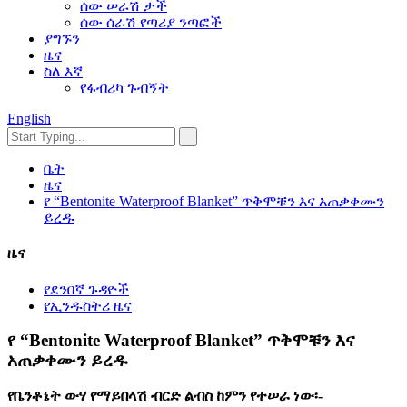
ሰው ሠራሽ ታች
ሰው ሰራሽ የጣሪያ ንጣፎች
ያግኙን
ዜና
ስለ እኛ
የፋብሪካ ጉብኝት
English
ቤት
ዜና
የ “Bentonite Waterproof Blanket” ጥቅሞቹን እና አጠቃቀሙን
ይረዱ
ዜና
የደንበኛ ጉዳዮች
የኢንዱስትሪ ዜና
የ “Bentonite Waterproof Blanket” ጥቅሞቹን እና
አጠቃቀሙን ይረዱ
የቤንቶኔት ውሃ የማይበላሽ ብርድ ልብስ ከምን የተሠራ ነው፡-