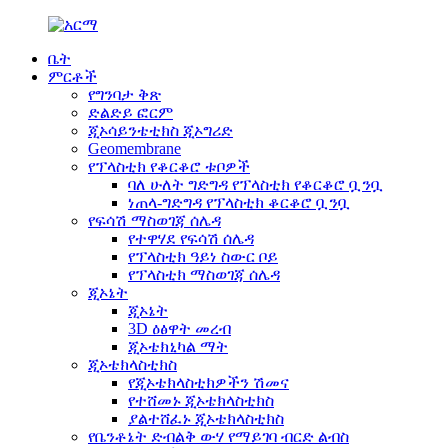
ቤት
ምርቶች
የግንባታ ቅጽ
ድልድይ ፎርም
ጂኦሳይንቴቲክስ ጂኦግሪድ
Geomembrane
የፕላስቲክ የቆርቆሮ ቱቦዎች
ባለ ሁለት ግድግዳ የፕላስቲክ የቆርቆሮ ቧንቧ
ነጠላ-ግድግዳ የፕላስቲክ ቆርቆሮ ቧንቧ
የፍሳሽ ማስወገጃ ሰሌዳ
የተዋሃደ የፍሳሽ ሰሌዳ
የፕላስቲክ ዓይነ ስውር ቦይ
የፕላስቲክ ማስወገጃ ሰሌዳ
ጂኦኔት
ጂኦኔት
3D ዕፅዋት መረብ
ጂኦቴክኒካል ማት
ጂኦቴክላስቲክስ
የጂኦቴክላስቲክዎችን ሽመና
የተሸመኑ ጂኦቴክላስቲክስ
ያልተሸፈኑ ጂኦቴክላስቲክስ
የቤንቶኔት ድብልቅ ውሃ የማይገባ ብርድ ልብስ