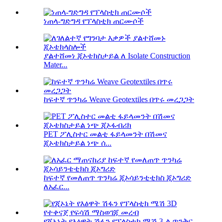
ነጠላ-ግድግዳ የፕላስቲክ ጠርሙሶች
ያልተሸመነ ጂኦቴክስታይል ለ Isolate Construction
Mater...
ከፍተኛ ጥንካሬ Weave Geotextiles በጥሩ መረጋጋት
PET ፖሊስተር መልቲ ፋይላመንት በሽመና
ጂኦቴክስታይል ነጭ ሰ...
ከፍተኛ የመለጠጥ ጥንካሬ ጂኦሳይንቲቲክስ ጂኦግሪድ
ለአፈር...
የጂኦኔት የእፅዋት ሽፋን የፕላስቲክ ሜሽ 3-ል ጥንቅር