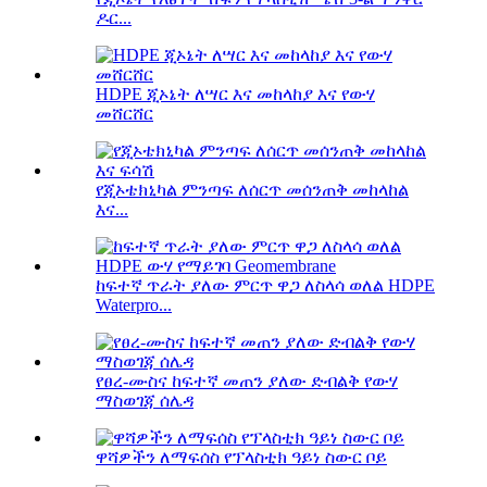
ዶር...
HDPE ጂኦኔት ለሣር እና መከላከያ እና የውሃ
መሸርሸር
የጂኦቴክኒካል ምንጣፍ ለሰርጥ መሰንጠቅ መከላከል
እና...
ከፍተኛ ጥራት ያለው ምርጥ ዋጋ ለስላሳ ወለል HDPE
Waterpro...
የፀረ-ሙስና ከፍተኛ መጠን ያለው ድብልቅ የውሃ
ማስወገጃ ሰሌዳ
ዋሻዎችን ለማፍሰስ የፕላስቲክ ዓይነ ስውር ቦይ