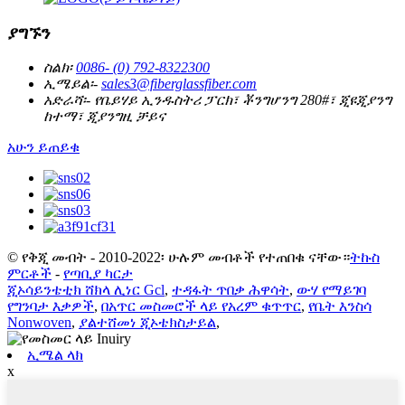
ያግኙን
ስልክ፡
0086- (0) 792-8322300
ኢሜይል፡-
sales3@fiberglassfiber.com
አድራሻ፡-
የቤይሃይ ኢንዱስትሪ ፓርክ፣ ቾንግሆንግ 280#፣ ጂዩጂያንግ
ከተማ፣ ጂያንግዚ ቻይና
አሁን ይጠይቁ
© የቅጂ መብት - 2010-2022፡ ሁሉም መብቶች የተጠበቁ ናቸው።
ትኩስ
ምርቶች
-
የጣቢያ ካርታ
ጂኦሳይንቴቲክ ሸክላ ሊነር Gcl
,
ተዳፋት ጥበቃ ሕዋሳት
,
ውሃ የማይገባ
የግንባታ እቃዎች
,
በአጥር መስመሮች ላይ የአረም ቁጥጥር
,
የቤት እንስሳ
Nonwoven
,
ያልተሸመነ ጂኦቴክስታይል
,
ኢሜል ላክ
x