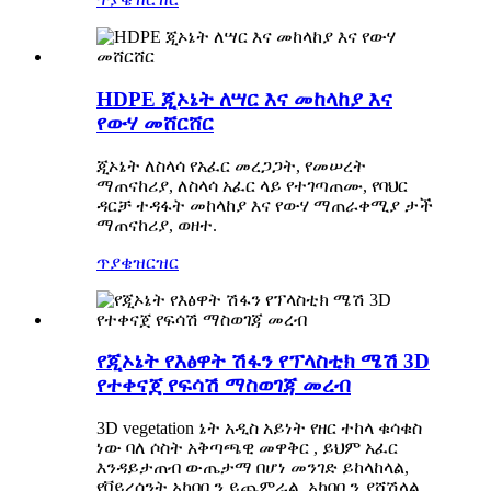
HDPE ጂኦኔት ለሣር እና መከላከያ እና
የውሃ መሸርሸር
ጂኦኔት ለስላሳ የአፈር መረጋጋት, የመሠረት
ማጠናከሪያ, ለስላሳ አፈር ላይ የተገጣጠሙ, የባህር
ዳርቻ ተዳፋት መከላከያ እና የውሃ ማጠራቀሚያ ታች
ማጠናከሪያ, ወዘተ.
ጥያቄ
ዝርዝር
የጂኦኔት የእፅዋት ሽፋን የፕላስቲክ ሜሽ 3D
የተቀናጀ የፍሳሽ ማስወገጃ መረብ
3D vegetation ኔት አዲስ አይነት የዘር ተከላ ቁሳቁስ
ነው ባለ ሶስት አቅጣጫዊ መዋቅር , ይህም አፈር
እንዳይታጠብ ውጤታማ በሆነ መንገድ ይከላከላል,
የቫይረሰንት አካባቢን ይጨምራል, አካባቢን ያሻሽላል.