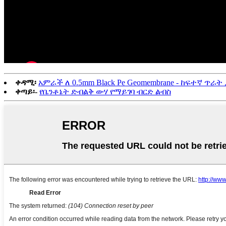
ቀዳሚ፡
አምራች ለ 0.5mm Black Pe Geomembrane - ከፍተኛ ጥ
ቀጣይ፡-
የቤንቶኔት ድብልቅ ውሃ የማይገባ ብርድ ልብስ