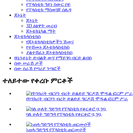
የፕላስቲክ ዓይነ ስውር ቦይ
የፕላስቲክ ማስወገጃ ሰሌዳ
ጂኦኔት
ጂኦኔት
3D ዕፅዋት መረብ
ጂኦቴክኒካል ማት
ጂኦቴክላስቲክስ
የጂኦቴክላስቲክዎችን ሽመና
የተሸመኑ ጂኦቴክላስቲክስ
ያልተሸፈኑ ጂኦቴክላስቲክስ
የቤንቶኔት ድብልቅ ውሃ የማይገባ ብርድ ልብስ
ሰው ሠራሽ ታች
ሰው ሰራሽ የጣሪያ ንጣፎች
ተለይተው የቀረቡ ምርቶች
የኮንክሪት ብርሃን ብረት ድልድይ ግርዶሽ ሞዱል ፎርም ሥራ
ባለ ሁለት ግድግዳ የፕላስቲክ የቆርቆሮ ቧንቧ
ነጠላ-ግድግዳ የፕላስቲክ ጠርሙሶች