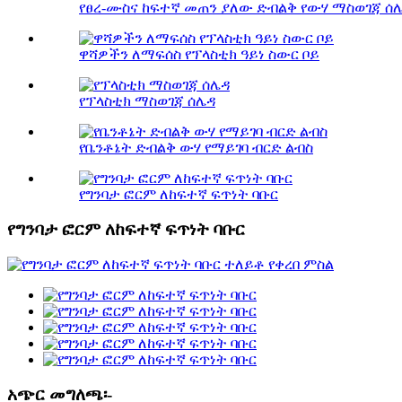
የፀረ-ሙስና ከፍተኛ መጠን ያለው ድብልቅ የውሃ ማስወገጃ ሰ
ዋሻዎችን ለማፍሰስ የፕላስቲክ ዓይነ ስውር ቦይ
የፕላስቲክ ማስወገጃ ሰሌዳ
የቤንቶኔት ድብልቅ ውሃ የማይገባ ብርድ ልብስ
የግንባታ ፎርም ለከፍተኛ ፍጥነት ባቡር
የግንባታ ፎርም ለከፍተኛ ፍጥነት ባቡር
አጭር መግለጫ፡-