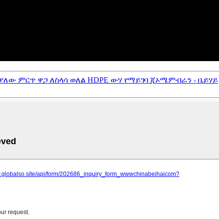
ራት ያለው ምርጥ ዋጋ ለስላሳ ወለል HDPE ውሃ የማይገባ ጂኦሜምብራን - ቤይሃይ