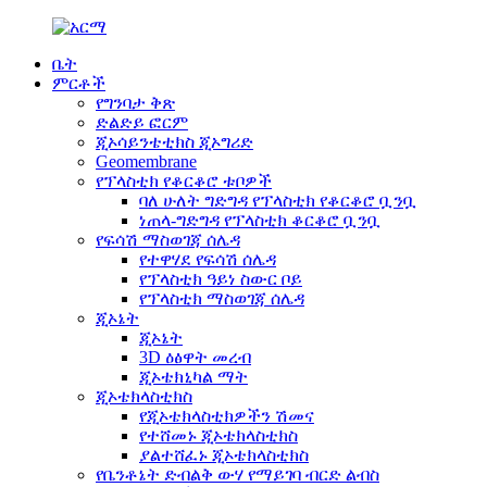
ቤት
ምርቶች
የግንባታ ቅጽ
ድልድይ ፎርም
ጂኦሳይንቴቲክስ ጂኦግሪድ
Geomembrane
የፕላስቲክ የቆርቆሮ ቱቦዎች
ባለ ሁለት ግድግዳ የፕላስቲክ የቆርቆሮ ቧንቧ
ነጠላ-ግድግዳ የፕላስቲክ ቆርቆሮ ቧንቧ
የፍሳሽ ማስወገጃ ሰሌዳ
የተዋሃደ የፍሳሽ ሰሌዳ
የፕላስቲክ ዓይነ ስውር ቦይ
የፕላስቲክ ማስወገጃ ሰሌዳ
ጂኦኔት
ጂኦኔት
3D ዕፅዋት መረብ
ጂኦቴክኒካል ማት
ጂኦቴክላስቲክስ
የጂኦቴክላስቲክዎችን ሽመና
የተሸመኑ ጂኦቴክላስቲክስ
ያልተሸፈኑ ጂኦቴክላስቲክስ
የቤንቶኔት ድብልቅ ውሃ የማይገባ ብርድ ልብስ