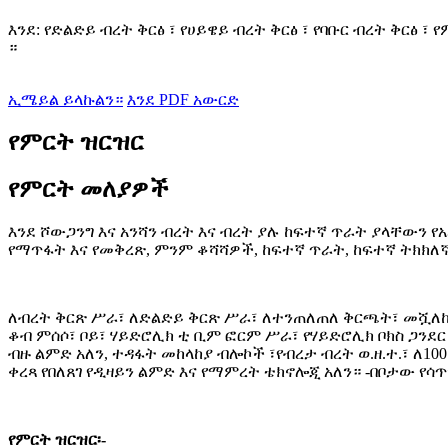
እንደ: የድልድይ ብረት ቅርፅ ፣ የሀይዌይ ብረት ቅርፅ ፣ የባቡር ብረት ቅርፅ 
።
ኢሜይል ይላኩልን።
እንደ PDF አውርድ
የምርት ዝርዝር
የምርት መለያዎች
እንደ ሾውጋንግ እና አንሻን ብረት እና ብረት ያሉ ከፍተኛ ጥራት ያላቸውን 
የማጥፋት እና የመቅረጽ, ምንም ቆሻሻዎች, ከፍተኛ ጥራት, ከፍተኛ ትክክለኛ
ለብረት ቅርጽ ሥራ፣ ለድልድይ ቅርጽ ሥራ፣ ለተንጠለጠለ ቅርጫት፣ መሿለኪያ
ቆብ ምሰሶ፣ ቦይ፣ ሃይድሮሊክ ቲ ቢም ፎርም ሥራ፣ የሃይድሮሊክ ቦክስ ጋንደር
ብዙ ልምድ አለን, ተዳፋት መከላከያ ብሎኮች ፣የብረታ ብረት ወ.ዘ.ተ.፣ ለ1
ቀረጻ የበለጸገ የዲዛይን ልምድ እና የማምረት ቴክኖሎጂ አለን። -በቦታው የ
የምርት ዝርዝር፡-