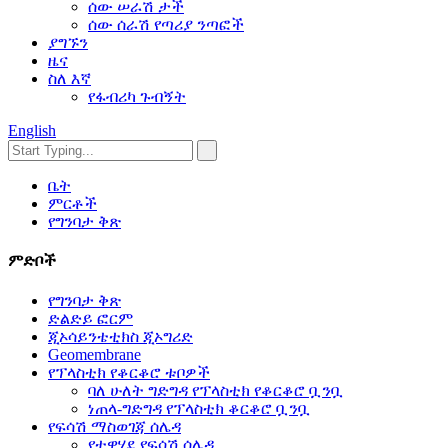
ሰው ሠራሽ ታች
ሰው ሰራሽ የጣሪያ ንጣፎች
ያግኙን
ዜና
ስለ እኛ
የፋብሪካ ጉብኝት
English
ቤት
ምርቶች
የግንባታ ቅጽ
ምድቦች
የግንባታ ቅጽ
ድልድይ ፎርም
ጂኦሳይንቴቲክስ ጂኦግሪድ
Geomembrane
የፕላስቲክ የቆርቆሮ ቱቦዎች
ባለ ሁለት ግድግዳ የፕላስቲክ የቆርቆሮ ቧንቧ
ነጠላ-ግድግዳ የፕላስቲክ ቆርቆሮ ቧንቧ
የፍሳሽ ማስወገጃ ሰሌዳ
የተዋሃደ የፍሳሽ ሰሌዳ