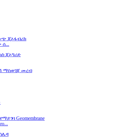
ሰ...
o...