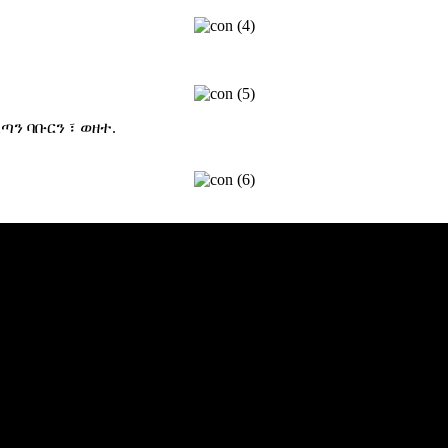
ጣን ባቡርን ፣ ወዘተ.