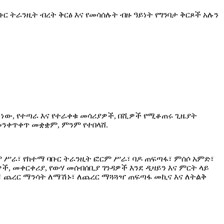
የባቡር ትራንዚት ብረት ቅርፅ እና የመሳሰሉት ብዙ ዓይነት የግንባታ ቅርጾች አሉን
ኛ ነው, የተጣራ እና የተራቀቁ መሳሪያዎች, በሺዎች የሚቆጠሩ ጊዜያት
 መንቀጥቀጥ መቋቋም, ምንም የተበላሸ.
 ሥራ፣ የከተማ ባቡር ትራንዚት ፎርም ሥራ፣ ባዶ ጠፍጣፋ፣ ምሰሶ አምድ፣
ዎች, መቀርቀሪያ, የውሃ መሰብሰቢያ ገንዳዎች እንደ ዲዛይን እና ምርት ላይ
ማሽን፣ ጨረር ማንሳት ለማሽኑ፣ ለጨረር ማጓጓዣ ጠፍጣፋ መኪና እና ለትልቅ