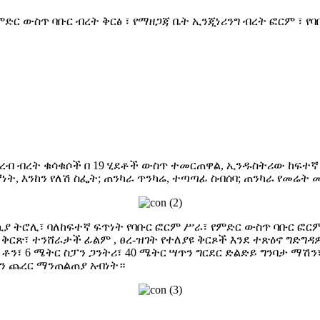
፣ የምድር ውስጥ ባቡር ብረት ቅርፅ ፣ የማዘጋጃ ቤት ኢንጂነሪንግ ብረት ፎርም ፣ 
የአረብ ብረት ቁሳቁሶች በ 19 ሂደቶች ውስጥ ተመርጠዋል, ኢንዱስትሪው ከፍተ
ነት, እንከን የለሽ ስፌት; ጠንካራ ጥንካሬ, ተጣጣፊ ስብሰባ; ጠንካራ የመሬት
 ትሮሊ፣ ባለከፍተኛ ፍጥነት የባቡር ፎርም ሥራ፣ የምድር ውስጥ ባቡር ፎርም
 ቅርጽ፣ ተንሸራታች ፊልም , ፀረ-ዝገት የተለያዩ ቅርጾች እንደ ተጽዕኖ ግድግዳ
00 ቶን፣ 6 ሜትር ስፓን ጋንትሪ፣ 40 ሜትር ሣጥን ግርደር ድልድይ ግንባታ 
ሳጥን ጨረር ማንጠልጠያ አብነት።