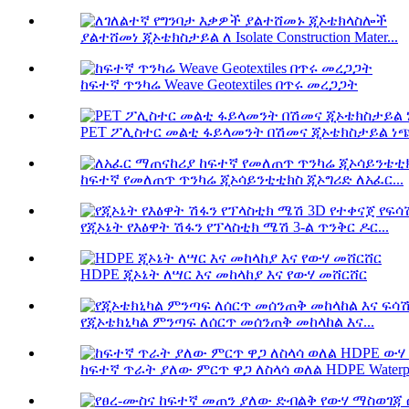
ያልተሸመነ ጂኦቴክስታይል ለ Isolate Construction Mater...
ከፍተኛ ጥንካሬ Weave Geotextiles በጥሩ መረጋጋት
PET ፖሊስተር መልቲ ፋይላመንት በሽመና ጂኦቴክስታይል ነጭ 
ከፍተኛ የመለጠጥ ጥንካሬ ጂኦሳይንቲቲክስ ጂኦግሪድ ለአፈር...
የጂኦኔት የእፅዋት ሽፋን የፕላስቲክ ሜሽ 3-ል ጥንቅር ዶር...
HDPE ጂኦኔት ለሣር እና መከላከያ እና የውሃ መሸርሸር
የጂኦቴክኒካል ምንጣፍ ለሰርጥ መሰንጠቅ መከላከል እና...
ከፍተኛ ጥራት ያለው ምርጥ ዋጋ ለስላሳ ወለል HDPE Waterpr