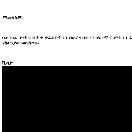
ማመልከቻ፡-
በጠንካራ ጥንካሬ በርካታ ድልድዮችን ፣ የውሃ ጥበቃን ፣ ከፍተኛ ፍጥነትን ፣ ፈ
የኩባንያው መገለጫ፡-
ቪዲዮ